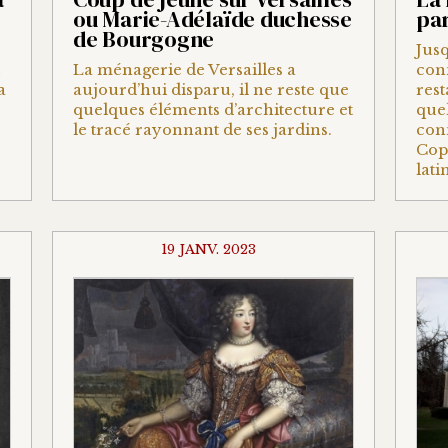
ou Marie-Adélaïde duchesse
par
de Bourgogne
Jusq
La ménagerie de Versailles a
con
a
aujourd’hui disparu, il ne reste que
rest
quelques éléments d’architecture et
quel
le tracé rayonnant de ses jardins.
conn
Cope
lati
19 JANV. 2023