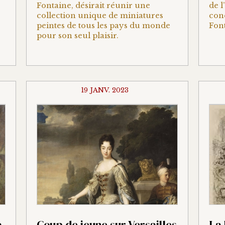
Fontaine, désirait réunir une
de l
collection unique de miniatures
con
peintes de tous les pays du monde
Fon
pour son seul plaisir.
19 JANV. 2023
a
Coup de jeune sur Versailles
La 