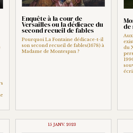
Enquête à la cour de
Mon
Versailles ou la dédicace du
de
second recueil de fables
Aux
Pourquoi La Fontaine dédicace-t-il
exis
son second recueil de fables(1678) à
e
du X
Madame de Montespan ?
pers
1990
souv
écri
rs
de
15 JANV. 2023