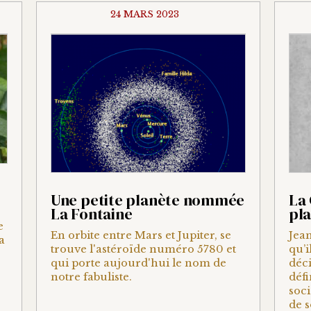
24 MARS 2023
Une petite planète nommée
La 
La Fontaine
pla
e
En orbite entre Mars et Jupiter, se
Jean
a
trouve l'astéroïde numéro 5780 et
qu’i
qui porte aujourd'hui le nom de
déci
notre fabuliste.
défi
soci
de 