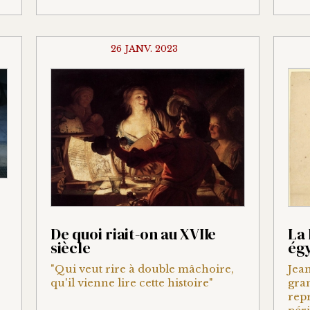
26 JANV. 2023
De quoi riait-on au XVIIe
La 
siècle
ég
"Qui veut rire à double mâchoire,
Jean
qu'il vienne lire cette histoire"
gra
repr