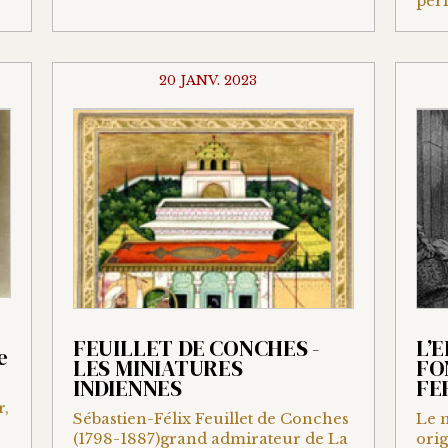
péri
20 JANV. 2023
FEUILLET DE CONCHES -
L’
e
LES MINIATURES
FO
INDIENNES
FE
r,
Sébastien-Félix Feuillet de Conches
Le m
(1798-1887)grand admirateur de La
orig