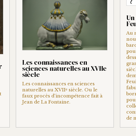
Un 
Feu
Au 
nou
baro
pour
dess
Les connaissances en
gran
r
sciences naturelles au XVIIe
sièc
siècle
dema
Feui
Les connaissances en sciences
fabu
naturelles au XVIIᵉ siècle. Ou le
born
t
faux procès d'incompétence fait à
pou
Jean de La Fontaine.
coll
cons
de 